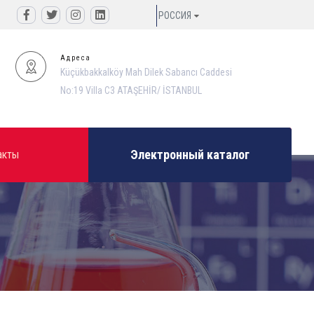
РОССИЯ
Адреса
Küçükbakkalköy Mah Dilek Sabancı Caddesi
No:19 Villa C3 ATAŞEHİR/ İSTANBUL
Электронный каталог
акты